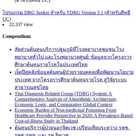
โปรแกรม DRG Seeker สำหรับ TDRG Version 5.1 (สำหรับสิทธิ
UC)
22,337 view
Compendium
สัดส่วนต้นทุนบริการปฐมภูมิที่โรงพยาบาลชุมชน โรง
พยาบาลทั่วไป และโรงพยาบาลศูนย์: ข้อมูลจากโครงการ
ศึกษาต้นทุนรายโรคในประเทศไทย
เจ็ดปีสู่คลังข้อมูลต้นทุนผู้ป่วยรายบุคคลเพื่อพัฒนานโยบาย
ประเทศ จากโครงการศึกษาต้นทุนรายโรค สู่วิจัยระบบ
สาธารณสุขไทย
Thai Diagnosis Related Group (TDRG) System: A
Comprehensive Analysis of Algorithmic Architecture,
Economic Logic, and Comparative Global Context
Economic Burden of Non-medicinal Poisoning From
Healthcare Provider Perspective in 2020: A Prevalence-Based
Cost-of-Illness Study in Thailand
ต้นทุนบริการผู้ป่วยนอกจิตเวช เปรียบเทียบระหว่าง รพช.
รพศ./รพท. และ รพ.จิตเวช