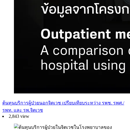
ต้นทุนบริการผู้ป่วยนอกจิตเวช เปรียบเทียบระหว่าง รพช. รพศ./
รพท. และ รพ.จิตเวช
2,843 view