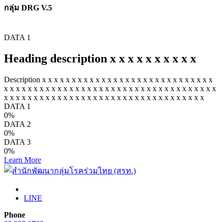
กลุ่ม DRG V.5
DATA 1
Heading description x x x x x x x x x x
Description x x x x x x x x x x x x x x x x x x x x x x x x x x x x x
x x x x x x x x x x x x x x x x x x x x x x x x x x x x x x x x x x x x
x x x x x x x x x x x x x x x x x x x x x x x x x x x x x x x x x x
DATA 1
0
%
DATA 2
0
%
DATA 3
0
%
Learn More
LINE
Phone