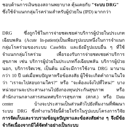
ชอบด้านการเงินของสถานพยาบาล คุ้นเคยกับ
"ระบบ
DRG"
ซึ่งใช้จำแนกกลุ่มโรคร่วมสำหรับผู้ป่วยใน (
IPD)
มากกว่า
DRG
ซึ่งถูกใช้ในการจ่ายชดเชยค่าบริการผู้ป่วยในประเภท
เฉียบพลัน
(Acute In-patient)
เป็นเพียงรูปแบบหนึ่งในการจำแนก
กลุ่มโรคร่วมของระบบ
CaseMix
และยังมีรูปแบบอื่น ๆ ที่ใช้
จำแนกกลุ่มโรคร่วม เพื่อรองรับการจ่ายชดเชยค่าบริการ
สุขภาพ เช่น บริการผู้ป่วยในประเภทกึ่งเฉียบพลัน บริการผู้ป่วย
นอก, บริการจิตเวช, เป็นต้น แม้จะมีการใช้งาน
DRG
มานาน
กว่า 10 ปี แต่เมื่อพบปัญหาหรือข้อสงสัย ผู้ใช้จะเกิดคำถามในใจ
ว่า "เราจะไปสอบถามใคร?" หรือ "จะต้องแจ้งไปที่ไหน?" บาง
หน่วยงานจะประสานงานไปยังกองทุนประกันสุขภาพ หรือ
สำนักงานกลางสารสนเทศบริการสุขภาพ (สกส.) หรือ
Data
center
บ้างจะประสานเป็นส่วนตัวไปยังทีมงานที่พัฒนา
ระบบ
DRG
ซึ่งทำงานวิจัยนี้ด้วยใจรักในรูปแบบโครงการวิจัย
การจัดเก็บและรวบรวมข้อมูลปัญหาและข้อสงสัยต่าง ๆ จึงมีข้อ
จำกัดเนื่องจากมิได้จัดทำอย่างเป็นระบบ