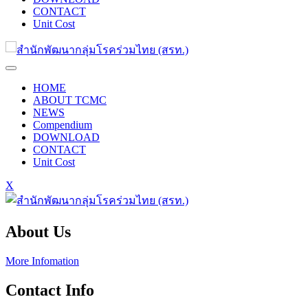
CONTACT
Unit Cost
HOME
ABOUT TCMC
NEWS
Compendium
DOWNLOAD
CONTACT
Unit Cost
X
About Us
More Infomation
Contact Info