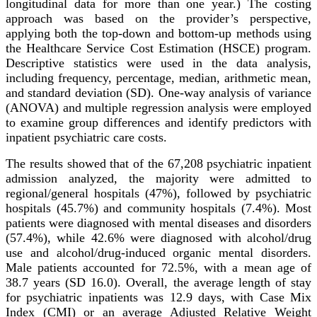
longitudinal data for more than one year.) The costing
approach was based on the provider’s perspective,
applying both the top-down and bottom-up methods using
the Healthcare Service Cost Estimation (HSCE) program.
Descriptive statistics were used in the data analysis,
including frequency, percentage, median, arithmetic mean,
and standard deviation (SD). One-way analysis of variance
(ANOVA) and multiple regression analysis were employed
to examine group differences and identify predictors with
inpatient psychiatric care costs.
The results showed that of the 67,208 psychiatric inpatient
admission analyzed, the majority were admitted to
regional/general hospitals (47%), followed by psychiatric
hospitals (45.7%) and community hospitals (7.4%). Most
patients were diagnosed with mental diseases and disorders
(57.4%), while 42.6% were diagnosed with alcohol/drug
use and alcohol/drug-induced organic mental disorders.
Male patients accounted for 72.5%, with a mean age of
38.7 years (SD 16.0). Overall, the average length of stay
for psychiatric inpatients was 12.9 days, with Case Mix
Index (CMI) or an average Adjusted Relative Weight