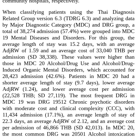
community hospitals, respectively.
When classifying patients using the Thai Diagnosis
Related Group version 6.3 (TDRG 6.3) and analyzing data
by Major Diagnostic Category (MDC) and DRG group, a
total of 38,274 admission (57.4%) were grouped into MDC
19 Mental Diseases and Disorders. For this group, the
average length of stay was 15.2 days, with an average
AdjRW of 1.59 and an average cost of 33,040 THB per
admission (SD 38,338). These values were higher than
those in MDC 20 Alcohol/Drug Use and Alcohol/Drug-
Induced Organic Mental Disorders, which accounted for
28,423 admission (42.6%). Patients in MDC 20 had a
shorter average length of stay (9.7 days), lower average
AdjRW (1.24), and lower average cost per admission
(22,528 THB; SD 27,119). The most frequent DRG in
MDC 19 was DRG 19512 Chronic psychotic disorders
with moderate cost and clinical complexity (CCC), with
11,434 admission (17.1%), an average length of stay of
22.3 days, an average AdjRW of 2.12, and an average cost
per admission of 46,866 THB (SD 42,013). In MDC 20,
the most common DRG was 20501 Alcohol intoxication